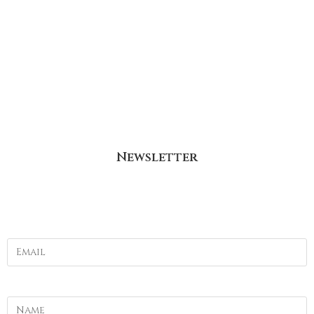
all rights reserved.
For details check the company details page
Write me
Newsletter
Join the tribe!
Email
Name